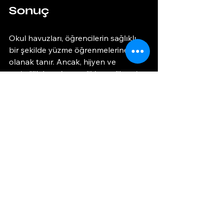
Sonuç
Okul havuzları, öğrencilerin sağlıklı 
bir şekilde yüzme öğrenmelerine 
olanak tanır. Ancak, hijyen ve 
verimlilik konularına dikkat edilmesi 
gerekmektedir. Düzenli bakım, doğru 
kimyasal kullanımı ve kullanıcıların 
hijyen kurallarına uyması, havuzun 
sağlıklı kalmasını sağlar. Ayrıca, 
teknolojik çözümler ve güvenlik 
önlemleri, havuz deneyimini daha 
güvenli ve verimli hale getirir. Okul 
havuzlarının hijyenik ve verimli bir 
şekilde işletilmesi, öğrencilerin sağlığı 
ve güvenliği için kritik öneme sahiptir. 
Bu nedenle, okul yönetimlerinin bu 
konulara gereken önemi vermesi 