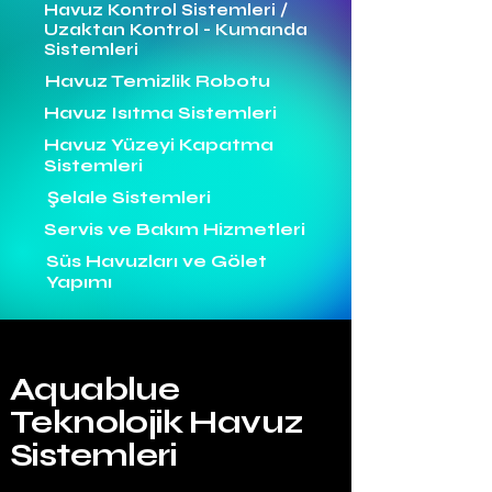
Havuz Kontrol Sistemleri /
Uzaktan Kontrol - Kumanda
Sistemleri
Havuz Temizlik Robotu
Havuz Isıtma Sistemleri
Havuz Yüzeyi Kapatma
Sistemleri
Şelale Sistemleri
Servis ve Bakım Hizmetleri
Süs Havuzları ve Gölet
Yapımı
Aquablue
Teknolojik Havuz
Sistemleri