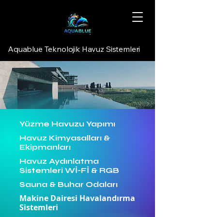
Aquablue Teknolojik Havuz Sistemleri
Yüzme Havuzu Yapımı
Havuz Kimyasalları &
Ekipmanları
Havuz Aydınlatma
Sistemleri Wİ-Fİ & RGB
Sauna & Buhar Odaları
Makine Dairesi Havalandırma
Sistemleri