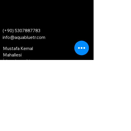
(+90)
5307887783
info@aquabluetr.com
Mustafa Kemal
Mahallesi
İskenderun/Hatay
Türkiye 31200
Bize Ulaşın
E-posta
*